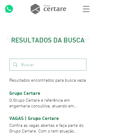
RESULTADOS DA BUSCA
RESULTADOS DA BUSCA
Resultados encontrados para busca vazia
Grupo Certare
O Grupo Certare é referência em
engenharia consultiva, atuando em
projetos, estudos e supervisão técnica
nas áreas de infraestrutura, mobilidade
VAGAS | Grupo Certare
urbana, gestão ambiental e ESG. Com
Confira as vagas abertas e faça parte do
escritórios em seis estados brasileiros e
Grupo Certare. Com o tem atuação